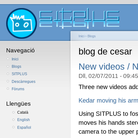
Inici
›
Blogs
blog de cesar
Navegació
Inici
New videos / 
Blogs
SITPLUS
Dll, 02/07/2011 - 09:4
Descàrregues
Three new videos add
Fòrums
Kedar moving his ar
Llengües
Using SITPLUS to fost
Català
English
moves his hands stere
Español
camera to the upper 