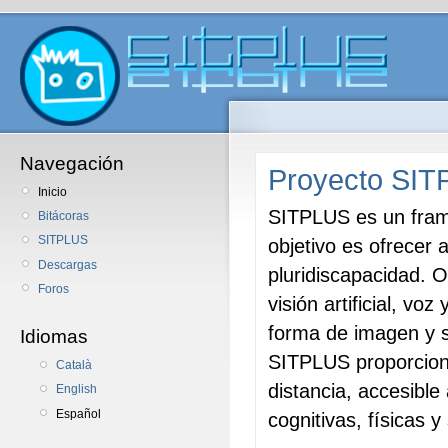
Navegación
Proyecto SI
Inicio
SITPLUS es un fram
Bitácoras
SITPLUS
objetivo es ofrecer 
Descargas
pluridiscapacidad. 
Foros
visión artificial, vo
forma de imagen y s
Idiomas
SITPLUS proporciona
Català
distancia, accesibl
English
Español
cognitivas, físicas y